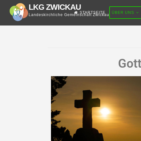
LKG ZWICKAU
STARTSEITE
ÜBER UNS
Landeskirchliche Gemeinschaft Zwickau
Got